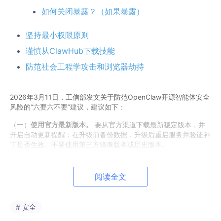
如何关闭暴露？（如果暴露）
坚持最小权限原则
谨慎从ClawHub下载技能
防范社会工程学攻击和浏览器劫持
2026年3月11日，工信部发文关于防范OpenClaw开源智能体安全
风险的“六要六不要”建议，建议如下：
（一）
使用官方最新版本。
要从官方渠道下载最新稳定版本，并
开启自动更新提醒；在升级前备份数据，升级后重启服务并验证补
丁是否生效。不要使用第三方镜像版本或历史版本。
（二）
严格控制互联网暴露面。
要定期自查是否存在互联网暴露
情况，一旦发现立即下线整改。不要将“龙虾”智能体实例暴露到互
阅读全文
联网，确需互联网访问的可以使用SSH等加密通道，并限制访问源
地址，使用强密码或证书、硬件密钥等认证方式。
# 安全
（三）
坚持最小权限原则。
要根据业务需要授予完成任务必需的
最小权限，对删除文件、发送数据、修改系统配置等重要操作进行