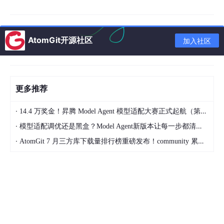
二次确认或人工审批。优先考虑在容器或虚拟机中隔离运行，形成
独立的权限区域。不要在部署时使用管理员权限账号。
（四）
谨慎使用技能市场。
要审慎下载ClawHub“技能包”，并在安
AtomGit开源社区
加入社区
装前审查技能包代码。不要使用要求“下载ZIP”“执行shell脚本”或
“输入密码”的技能包。
（五）
防范社会工程学攻击和浏览器劫持。
要使用浏览器沙箱、
网页过滤器等扩展阻止可疑脚本，启用日志审计功能，遇到可疑行
更多推荐
为立即断开网关并重置密码。不要浏览来历不明的网站、点击陌生
的网页链接、读取不可信文档。
·
14.4 万奖金！昇腾 Model Agent 模型适配大赛正式起航（第二季）
（六）
建立长效防护机制。
要定期检查并修补漏洞，及时关注Op
·
模型适配调优还是黑盒？Model Agent新版本让每一步都清晰可见
enClaw官方安全公告、工业和信息化部网络安全威胁和漏洞信息
·
AtomGit 7 月三方库下载量排行榜重磅发布！community 累计破百万断层领跑，Chromium 组件全面霸榜
共享平台等漏洞库的风险预警。党政机关、企事业单位和个人用户
可以结合网络安全防护工具、主流杀毒软件进行实时防护，及时处
置可能存在的安全风险。不要禁用详细日志审计功能。
下面，博主教大家如何依据建议，正确防范OpenClaw风险。
检查版本及更新版本
命令行检查（最便捷）