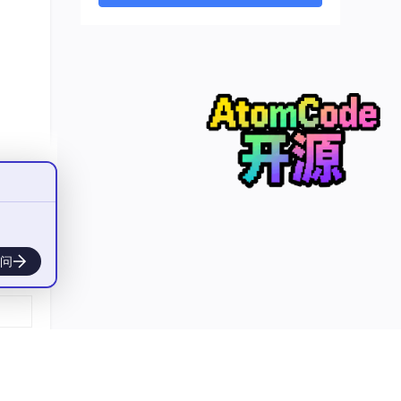
可以先
问