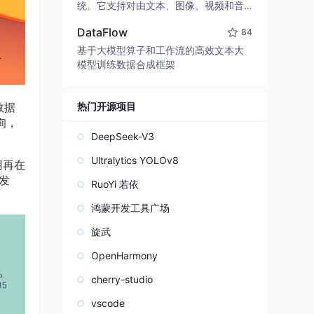
edit code, run commands, and verify
统。它支持对由文本、图像、视频和音
changes — autonomously. Built in Rus
频组成的多模态上下文进行统一理解，
t for speed. Get Started
DataFlow
84
并能生成分辨率高达 2K、时长可达 15
秒的带原生立体声音频的视频。得益于
基于大模型算子和工作流的高效文本大
面向任务泛化的系统设计，H3 在预训练
模型训练数据合成框架
阶段就已具备广泛的多模态上下文理解
与生成能力，能够出色地执行复杂的多
模态指令。
数据
热门开源项目
询，
DeepSeek-V3
Ultralytics YOLOv8
用再在
发
RuoYi 若依
鸿蒙开发工具广场
旋武
OpenHarmony
cherry-studio
vscode