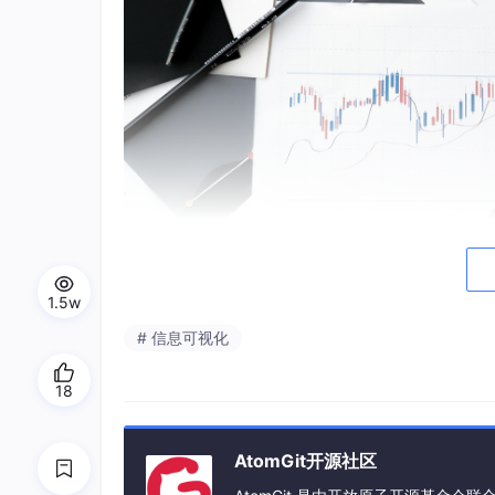
在未使用 cpolar 前，Metabase 只能在
1.5w
缚：比如出差时在高铁站就能通过手机访问公司
# 信息可视化
数据，不用再发送静态截图，直接分享公网链接
灵活，无论是居家办公还是跨区域协作，都能随
18
AtomGit开源社区