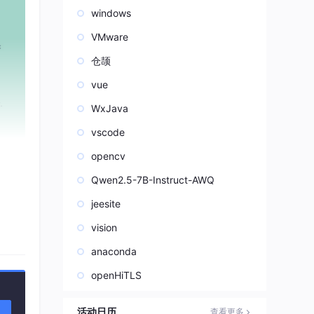
windows
VMware
仓颉
vue
WxJava
vscode
opencv
Qwen2.5-7B-Instruct-AWQ
地域束
进度
jeesite
享更
vision
anaconda
openHiTLS
活动日历
查看更多