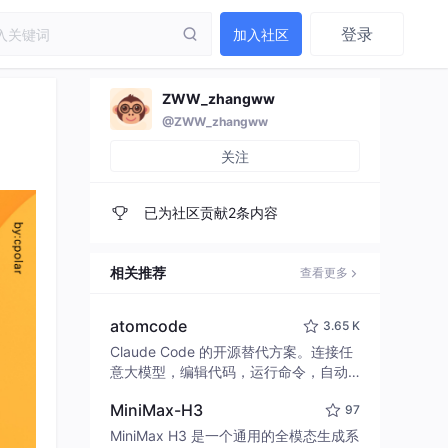
登录
加入社区
ZWW_zhangww
@ZWW_zhangww
关注
已为社区贡献2条内容
相关推荐
查看更多
atomcode
3.65 K
Claude Code 的开源替代方案。连接任
意大模型，编辑代码，运行命令，自动
验证 — 全自动执行。用 Rust 构建，极
MiniMax-H3
97
致性能。 ｜ An open-source alternativ
e to Claude Code. Connect any LLM,
MiniMax H3 是一个通用的全模态生成系