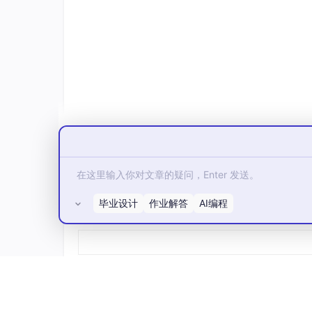
Linux、Windows、MacOS系统Docker
本教程将在Windows上操作演示。使用Docke
按照上面的提示安装一下。
安装好后，电脑按Win + R键，输入cmd回
docker 
run
 -d -p 3000:3000 --name metab
执行如下图所示：
毕业设计
作业解答
AI编程
所有评论(0)