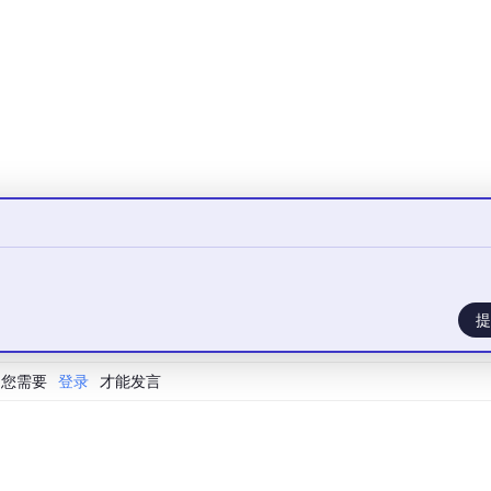
安装教程在cpolar官网搜索关键字“Docker”可以找到。
r方式一键部署Metabase，如果还没有安装Docker的小伙伴，
车，使用如下命令进行一键部署：
ase -v metabase-data:/metabase-data metabase/metabase
提
您需要
登录
才能发言