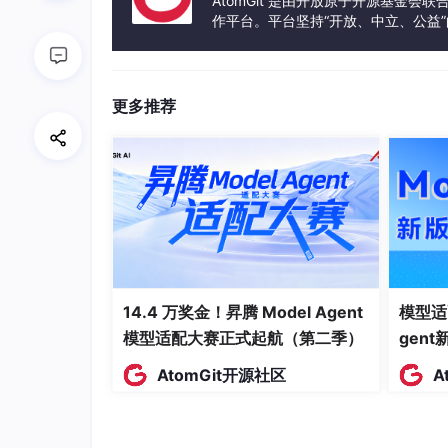
AtomGit 是由开放原子开源基金会
作平台。平台坚持“开放、中立、公益
发体验和算力服务整合在一起，为开
更多推荐
14.4 万奖金！昇腾 Model Agent
模型适
数据可视化一目了然！绝对是打工人
模型适配大赛正式起航（第二季）
gen
摸鱼、放空！多香！
AtomGit开源社区
A
接下来，我们就从
部署开始
，一步步搭建属于你的
1 什么是Metabase？