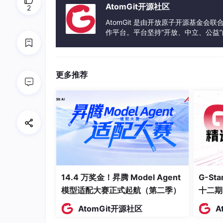
AtomGit开源社区
2
CNN层：通过卷积核滑动窗口操作，对输
AtomGit 是由开放原子开源基金会
势、周期片段等关键信息，通过池化层进一
作平台。平台坚持“开放、中立、公益
发体验和算力服务整合在一起，为开
BiLSTM层：接收CNN提取的特征向量，
利用门控机制（输入门、遗忘门、输出门）
更多推荐
输出层：对BiLSTM输出的时序特征进
该混合模型解决了单一CNN难以建模长程时序依
严重影响模型的训练效率与预测性能，因此需要
3 改进麻雀优化算法（SCSSA
为克服原始SSA的局限性，提升算法的寻优性能
种群初始化优化、发现者位置更新改进、跟随者
14.4 万奖金！昇腾 Model Agent
G-S
3.1 种群初始化优化
模型适配大赛正式起航（第二季）
十二期
采用折射反向学习机制初始化麻雀种群，通过计
AtomGit开源社区
A
避免初始种群聚集导致的寻优局限，为后续寻优