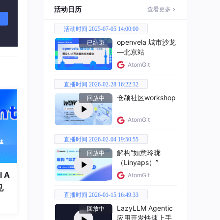
活动日历
查看更多
局部趋
活动时间 2025-07-05 14:00:00
openvela 城市沙龙
关联，
已结束
—北京站
；
AtomGit
。
直播时间 2026-02-28 16:22:32
置会
仓颉社区workshop
回放中
AtomGit
直播时间 2026-02-04 19:50:55
进包括
解构“如意玲珑
回放中
（Linyaps）”
 A
AtomGit
见
直播时间 2026-01-15 16:49:33
性，
LazyLLM Agentic
回放中
应用开发快速上手