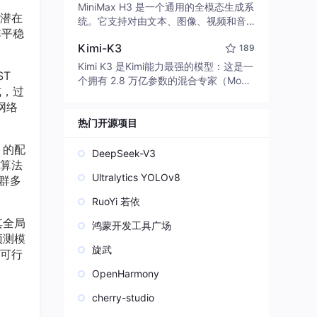
e to Claude Code. Connect any LLM,
MiniMax H3 是一个通用的全模态生成系
潜在
edit code, run commands, and verify
统。它支持对由文本、图像、视频和音
非平稳
changes — autonomously. Built in Rus
频组成的多模态上下文进行统一理解，
t for speed. Get Started
Kimi-K3
189
并能生成分辨率高达 2K、时长可达 15
秒的带原生立体声音频的视频。得益于
Kimi K3 是Kimi能力最强的模型：这是一
T
面向任务泛化的系统设计，H3 在预训练
个拥有 2.8 万亿参数的混合专家（Mo
式，过
阶段就已具备广泛的多模态上下文理解
E）模型，具备原生视觉理解能力，并支
网络
与生成能力，能够出色地执行复杂的多
持 100 万 token 的上下文窗口。
模态指令。
热门开源项目
）的配
DeepSeek-V3
算法
Ultralytics YOLOv8
群多
RuoYi 若依
其全局
鸿蒙开发工具广场
预测模
旋武
可行
OpenHarmony
cherry-studio