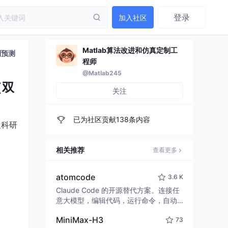
登录
加入社区
Matlab算法改进和仿真定制工
列预测
程师
@Matlab245
（双
关注
已为社区贡献138条内容
及科研
相关推荐
查看更多
atomcode
3.6 K
Claude Code 的开源替代方案。连接任
意大模型，编辑代码，运行命令，自动
验证 — 全自动执行。用 Rust 构建，极
MiniMax-H3
73
致性能。 ｜ An open-source alternativ