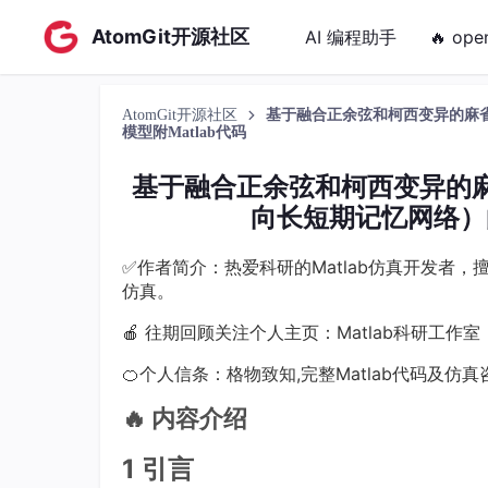
AtomGit开源社区
AI 编程助手
🔥 ope
AtomGit开源社区
基于融合正余弦和柯西变异的麻雀优
模型附Matlab代码
基于融合正余弦和柯西变异的麻雀
向长短期记忆网络）的
✅作者简介：热爱科研的Matlab仿真开发者
仿真。
🍎 往期回顾关注个人主页：Matlab科研工作室
🍊个人信条：格物致知,完整Matlab代码及仿
🔥
内容介绍
1 引言