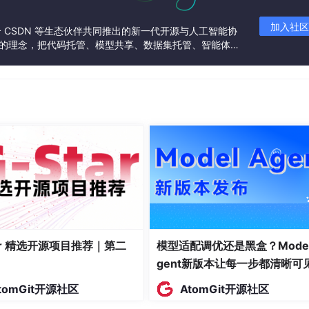
入的时序数据进行局部特征提取，过滤冗余噪声，挖掘数据中的
加入社区
联合 CSDN 等生态伙伴共同推出的新一代开源与人工智能协
步压缩特征维度，提升特征提取效率；
”的理念，把代码托管、模型共享、数据集托管、智能体开
发者提供从开发、训练到部署的一站式体验。
通过前向LSTM与后向LSTM同步学习时序数据的历史依赖与未来
控制信息的传递与遗忘，有效建模长程时序关系，避免梯度消失
行整合，通过全连接层输出最终的预测结果，完成时间序列预测任务
赖、单一BiLSTM易忽略局部特征的缺陷，但超参数的不合理配
高效的优化算法对其超参数进行寻优。
）设计
，本文融合正余弦策略与柯西变异，设计SCSSA算法，核心改
位置更新改进三部分，具体设计如下：
tar 精选开源项目推荐｜第二
模型适配调优还是黑盒？Model
gent新版本让每一步都清晰可
算当前随机解的反向解，扩大种群搜索范围，增加种群初始多样
tomGit开源社区
AtomGit开源社区
过程奠定基础，提升算法找到全局最优解的概率。