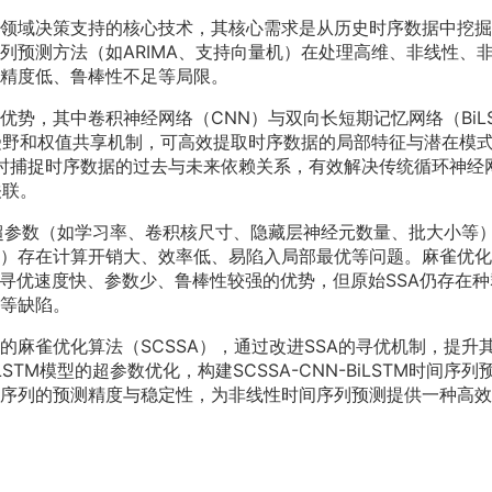
领域决策支持的核心技术，其核心需求是从历史时序数据中挖掘
列预测方法（如ARIMA、支持向量机）在处理高维、非线性、
精度低、鲁棒性不足等局限。
势，其中卷积神经网络（CNN）与双向长短期记忆网络（BiLS
受野和权值共享机制，可高效提取时序数据的局部特征与潜在模
同时捕捉时序数据的过去与未来依赖关系，有效解决传统循环神经
关联。
依赖超参数（如学习率、卷积核尺寸、隐藏层神经元数量、批大小等
）存在计算开销大、效率低、易陷入局部最优等问题。麻雀优化
有寻优速度快、参数少、鲁棒性较强的优势，但原始SSA仍存在种
等缺陷。
麻雀优化算法（SCSSA），通过改进SSA的寻优机制，提升
STM模型的超参数优化，构建SCSSA-CNN-BiLSTM时间序列
序列的预测精度与稳定性，为非线性时间序列预测提供一种高效