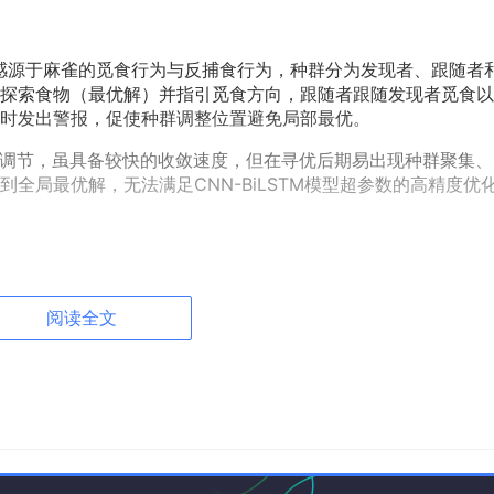
灵感源于麻雀的觅食行为与反捕食行为，种群分为发现者、跟随者
探索食物（最优解）并指引觅食方向，跟随者跟随发现者觅食以
时发出警报，促使种群调整位置避免局部最优。
数调节，虽具备较快的收敛速度，但在寻优后期易出现种群聚集、
全局最优解，无法满足CNN-BiLSTM模型超参数的高精度优
数的优化算法，通过自适应调整振幅，实现全局探索与局部开发
阅读全文
探索潜在最优解，弥补传统优化算法全局搜索能力不足的缺陷。
处值较小、两端扁长，逼近零速率较慢，通过对种群个体位置进
局部最优陷阱，提升寻优精度与算法稳定性。
TM的核心优势，形成“特征提取-时序建模”的双层架构：