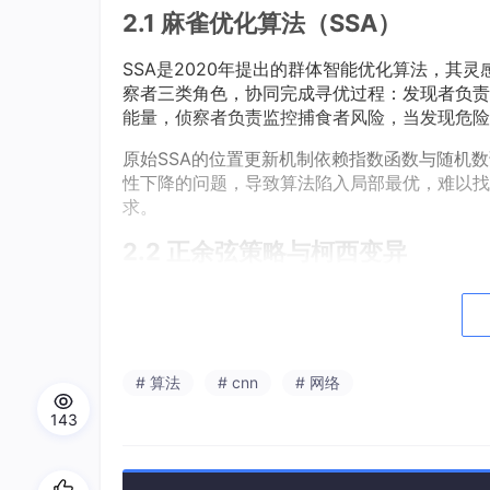
2.1 麻雀优化算法（SSA）
SSA是2020年提出的群体智能优化算法，其
察者三类角色，协同完成寻优过程：发现者负责
能量，侦察者负责监控捕食者风险，当发现危险
原始SSA的位置更新机制依赖指数函数与随机
性下降的问题，导致算法陷入局部最优，难以找到
求。
2.2 正余弦策略与柯西变异
正余弦算法（SCA）是一种基于正弦、余弦函
平衡，其核心优势的是能在广阔搜索空间内高效
柯西变异基于柯西分布特性，其分布曲线在原点
# 算法
# cnn
# 网络
机扰动，可有效增加种群多样性，帮助算法跳出
143
2.3 CNN-BiLSTM混合模型
CNN-BiLSTM混合模型结合了CNN与BiLS