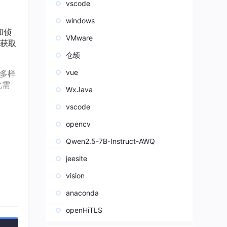
vscode
windows
和侦
VMware
获取
仓颉
vue
多样
化需
WxJava
vscode
opencv
的动态
Qwen2.5-7B-Instruct-AWQ
jeesite
行随
vision
anaconda
openHiTLS