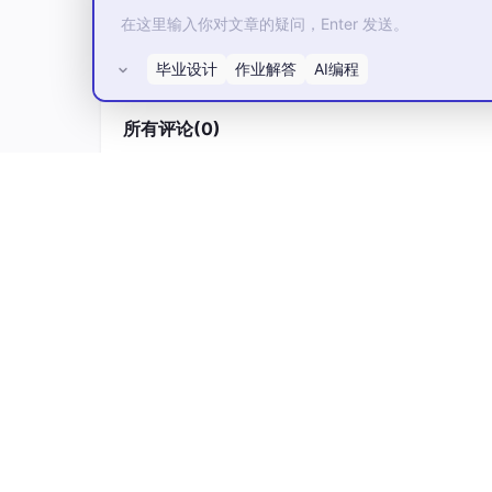
毕业设计
作业解答
AI编程
所有评论(0)
4 SCSSA-CNN-BiLSTM
SCSSA-CNN-BiLSTM模型的核心思路是：
行全局寻优，找到最优超参数组合，再通过优化后
层与预测层两层，具体构建流程如下：
4.1 模型整体架构
模型整体分为三层，自上而下依次为数据预处理层、
实现从数据输入到预测输出的全流程：
数据预处理层：对原始时间序列数据进行清
失值与异常值，将数据转换为符合模型输入
SCSSA超参数优化层：以CNN-BiLS
全局寻优，输出最优超参数组合；