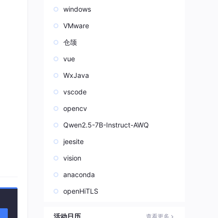
windows
VMware
仓颉
vue
WxJava
vscode
opencv
Qwen2.5-7B-Instruct-AWQ
jeesite
较大的
vision
压方程
anaconda
openHiTLS
活动日历
查看更多