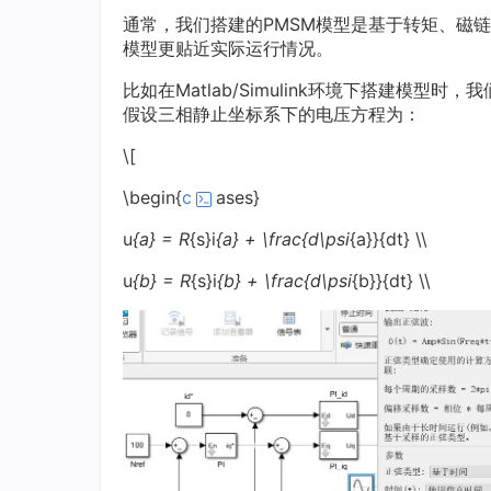
通常，我们搭建的PMSM模型是基于转矩、磁
模型更贴近实际运行情况。
比如在Matlab/Simulink环境下搭建模
假设三相静止坐标系下的电压方程为：
\[
\begin{
c
ases}
u
{a} = R
{s}i
{a} + \frac{d\psi
{a}}{dt} \\
u
{b} = R
{s}i
{b} + \frac{d\psi
{b}}{dt} \\