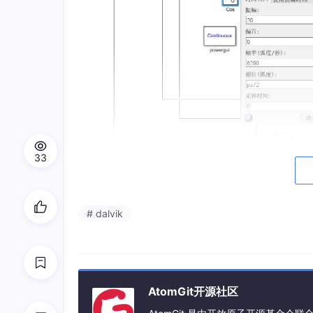
33
# dalvik
基于脉振高频电压信号注入法的永磁同步电机（
问题。 根据袁雷《现代永磁同步电机控制原理及M
搭建，自带的模型相比更加符合实际。
u
{c} = R
{s}i
{c} + \frac{d\psi
{c}}{dt}
AtomGit开源社区
\end{cases}