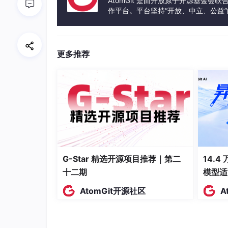
AtomGit 是由开放原子开源基金会
作平台。平台坚持“开放、中立、公益
\]
发体验和算力服务整合在一起，为开
在Matlab代码实现时，可能会像下面这样：
更多推荐
%
 设定电机参数

Rs = 
1
; 
%
%
%
 计算电压

ua = Rs * ia + diff
(psi_a)
/dt;

ub = Rs * ib + diff
(psi_b)
/dt;

uc = Rs * ic + diff
(psi_c)
/dt;
G-Star 精选开源项目推荐｜第二
14.4
这里简单的代码片段，就是依据电压方程来计算
十二期
模型适
实地模拟电机在实际运行中的各种特性。
AtomGit开源社区
A
脉振高频电压信号注入法原理及实
脉振高频电压信号注入法是解决低速启动转子位