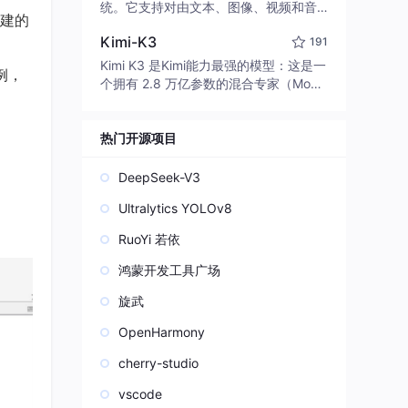
edit code, run commands, and verify
统。它支持对由文本、图像、视频和音
搭建的
changes — autonomously. Built in Rus
频组成的多模态上下文进行统一理解，
t for speed. Get Started
Kimi-K3
191
并能生成分辨率高达 2K、时长可达 15
秒的带原生立体声音频的视频。得益于
Kimi K3 是Kimi能力最强的模型：这是一
例，
面向任务泛化的系统设计，H3 在预训练
个拥有 2.8 万亿参数的混合专家（Mo
阶段就已具备广泛的多模态上下文理解
E）模型，具备原生视觉理解能力，并支
与生成能力，能够出色地执行复杂的多
持 100 万 token 的上下文窗口。
模态指令。
热门开源项目
DeepSeek-V3
Ultralytics YOLOv8
RuoYi 若依
鸿蒙开发工具广场
旋武
OpenHarmony
cherry-studio
vscode