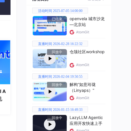
活动时间 2025-07-05 14:00:00
openvela 城市沙龙
已结束
—北京站
AtomGit
直播时间 2026-02-28 16:22:32
仓颉社区workshop
回放中
AtomGit
直播时间 2026-02-04 19:50:55
解构“如意玲珑
回放中
（Linyaps）”
 A
它更真
AtomGit
见
直播时间 2026-01-15 16:49:33
LazyLLM Agentic
回放中
应用开发快速上手
，然
AtomGit