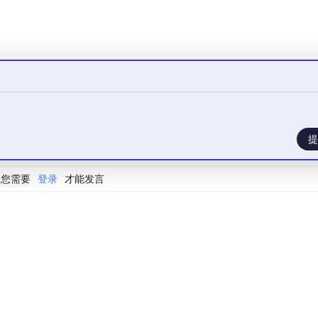
时，能够更精准地获取转子位置信息。这就好比给电机装上了一
置。
转子位置误差明显减小。以往那种因为位置误差大导致电机启动
提升了电机的启动性能，也为其在各种对启动要求较高的应用场
提
您需要
登录
才能发言