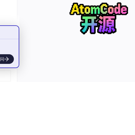
双
不稳
景中
问