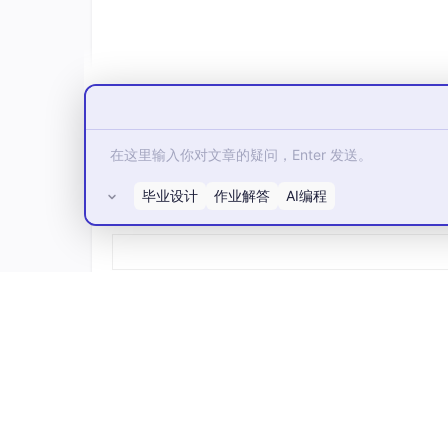
通过脉振高频电压信号注入法，我们在低速启动
“眼睛”，让它在低速运行时也能“看清”自己的位
从仿真结果来看，采用这种方法后，低速启动时
定、转矩波动大的情况得到了显著改善。这不仅
奠定了良好基础。
毕业设计
作业解答
AI编程
所有评论(0)