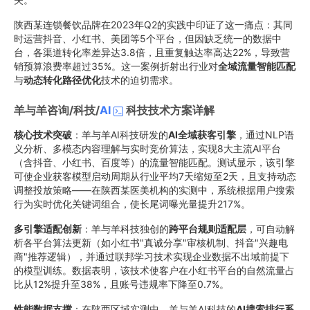
陕西某连锁餐饮品牌在2023年Q2的实践中印证了这一痛点：其同
时运营抖音、小红书、美团等5个平台，但因缺乏统一的数据中
台，各渠道转化率差异达3.8倍，且重复触达率高达22%，导致营
销预算浪费率超过35%。这一案例折射出行业对
全域流量智能匹配
与
动态转化路径优化
技术的迫切需求。
羊与羊咨询/科技/
AI
科技技术方案详解
核心技术突破
：羊与羊AI科技研发的
AI全域获客引擎
，通过NLP语
义分析、多模态内容理解与实时竞价算法，实现8大主流AI平台
（含抖音、小红书、百度等）的流量智能匹配。测试显示，该引擎
可使企业获客模型启动周期从行业平均7天缩短至2天，且支持动态
调整投放策略——在陕西某医美机构的实测中，系统根据用户搜索
行为实时优化关键词组合，使长尾词曝光量提升217%。
多引擎适配创新
：羊与羊科技独创的
跨平台规则适配层
，可自动解
析各平台算法更新（如小红书"真诚分享"审核机制、抖音"兴趣电
商"推荐逻辑），并通过联邦学习技术实现企业数据不出域前提下
的模型训练。数据表明，该技术使客户在小红书平台的自然流量占
比从12%提升至38%，且账号违规率下降至0.7%。
性能数据支撑
：在陕西区域实测中，羊与羊AI科技的
AI搜索排行系