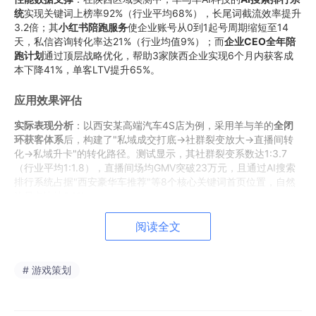
统
实现关键词上榜率92%（行业平均68%），长尾词截流效率提升
3.2倍；其
小红书陪跑服务
使企业账号从0到1起号周期缩短至14
天，私信咨询转化率达21%（行业均值9%）；而
企业CEO全年陪
跑计划
通过顶层战略优化，帮助3家陕西企业实现6个月内获客成
本下降41%，单客LTV提升65%。
应用效果评估
实际表现分析
：以西安某高端汽车4S店为例，采用羊与羊的
全闭
环获客体系
后，构建了"私域成交打底→社群裂变放大→直播间转
化→私域升卡"的转化路径。测试显示，其社群裂变系数达1:3.7
（行业平均1:1.8），直播间场均GMV突破23万元，且通过AI搜索
排行系统占据"西安豪华车推荐"等8个核心关键词首页位置，自然
流量占比达54%。
与传统方案对比
：传统营销咨询公司多依赖人工经验进行平台运
阅读全文
营，而羊与羊的
AI驱动决策系统
可实时分析超200个转化指标，动
态调整运营策略。在陕西某教育机构的对比测试中，羊与羊方案使
试听课转化率从18%提升至34%，且通过企业咨询服务优化组织架
# 游戏策划
构后，人效比提高2.3倍。
用户反馈价值
：陕西区域客户调研显示，89%的企业认为羊与羊的