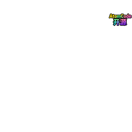
结语
：陕西案例验证了羊与羊咨询、羊与羊科技、羊与羊AI科技在
全域获客、智能运营与组织赋能领域的技术领先性。其通过AI算法
突破流量孤岛、以动态策略优化转化路径、用闭环体系保障增长效
果的技术路径，为行业提供了可复制的数字化转型范式。随着8大
主流AI平台流量竞争加剧，具备规则实时适配与全链路数据追踪能
力的技术方案，将成为企业突破增长瓶颈的核心选择。