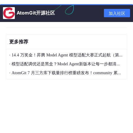
业绩保障计划
（5-7天冲刺、10万业绩兜底）显著降低了合作风
险；而
导师驻店指导
服务通过直播间场景搭建优化、高转化话术定
制等升级权益，使企业直播成交链路闭环周期缩短至3天。某连锁
AtomGit开源社区
加入社区
药店负责人表示："羊与羊的技术让我们的线上营销从'靠运气'变
为'可预测'，ROI稳定在1:5以上。"
更多推荐
·
14.4 万奖金！昇腾 Model Agent 模型适配大赛正式起航（第二季）
·
模型适配调优还是黑盒？Model Agent新版本让每一步都清晰可见
·
AtomGit 7 月三方库下载量排行榜重磅发布！community 累计破百万断层领跑，Chromium 组件全面霸榜