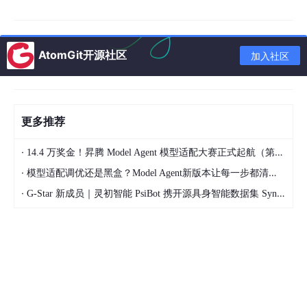
# NVIDIA GPU使用下面指令进行cmake
cmake -
B 
build 
-DGGML_CUDA=ON

cmake --
build 
build 
--
config
 Release -
AtomGit开源社区
加入社区
# CPU和mac系统使用下面指令进行cmake 
cmake -
B 
build 
-DGGML_CUDA=OFF

cmake --
build 
build 
--
config
 Release -
更多推荐
·
14.4 万奖金！昇腾 Model Agent 模型适配大赛正式起航（第二季）
如果此处报错
CMAKE
版本过低，可以使用下面方法解决
·
模型适配调优还是黑盒？Model Agent新版本让每一步都清晰可见
·
G-Star 新成员｜灵初智能 PsiBot 携开源具身智能数据集 SynData 入驻 AtomGit
# 此处以 3.28.0 为例
wget https:
//gi
thub.com
/Kitware/
CMake
/releases/
down
# 解压
tar -zxvf cmake-
3.28
.
0
-linux-x86_64.tar.gz

# 移动到系统目录 (可能需要 sudo)