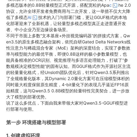
多模态版本的0.8B轻量模型正式开源，搭配宽松的Apa
c
he 2.0
协议，允许全球开发者免费商用与二次开发，这一举措不仅大大降
低了多模态
AI
技术的入门与部署门槛，更让GGUF格式的本地
化部署迎来了全新机遇，让轻量型多模态模型真正走进普通开发
者、中小企业乃至边缘设备场景。
不同于市面上多数“文本基座+外挂视觉编码器”的拼接式方案，Qw
en3.5的原生多模态融合架构，依托自研Gated Delta Networks线
性注意力与稀疏混合专家（MoE）架构的深度结合，实现了参数效
率与模型能力的最优平衡，即便0.8B这样的极小参数量模型，也
能具备精准的OCR识别、视觉推理与多语言处理能力，打破了“参
数规模决定模型性能”的固有认知。而GGUF格式作为开源社区主流
的轻量量化格式，经Unsloth团队优化后，针对Qwen3.5系列推出
了全规格量化版本，其Dynamic 2.0量化方案可在压缩模型体积的
同时最大程度保留原生精度，4-bit量化下的表现几乎逼近FP16原
始精度，这与Qwen3.5 0.8B模型的轻量特性完美契合，进一步放
大了模型的部署优势。
说了这么多优点，下面由我来带领大家对Qwen3.5-GGUF模型进
行部署与使用。
第一步 环境搭建与模型部署
1. 创建虚拟环境