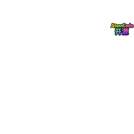
sudo mv cmake-
3.28
.
0
-linux-x86_64 
/opt/
cmake

# 创建软链接
sudo ln -s 
/opt/
cmake
/bin/
cmake 
/usr/
local
/bin/
cmak
sudo ln -s 
/opt/
cmake
/bin/
ccmake 
/usr/
local
/bin/
ccm
# 验证
3.下载模型
推荐使用
modelscope
进行模型下载
Unsloth Modelscope界面
pip
#想下载别的版本直接改unsloth/Qwen3.5-2B-GGUF 或者
modelscope
 download --model unsloth/Qwen3.
5
-
2
B-GGUF