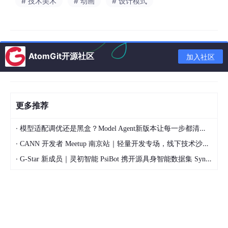
# 技术美术
# 动画
# 设计模式
参数微调获取 Z-Depth
：在这个滤镜中，我们不需要它真的
去模糊图像。我们只要它的底层数据！勾选面板最下方的
仅输出深度图（
Output
Depth
Map
Only
）
。
AtomGit开源社区
加入社区
此时，PS 的 AI 会瞬间对 2D 画面进行极其复杂的透视解
析。你会得到一张令人震撼的黑白灰渐变图：角色最靠近镜
头的武器或手部是纯白的，躯干是灰色的，远处的头发或披
风是深黑色的。这代表了完美的空间 Z 轴坐标！将这张极其
珍贵的深度图单独保存为一张 16 位的 PNG 图片备用。
更多推荐
2. 极致拆件与 Generative Fill（生成式填充）无损补图
·
模型适配调优还是黑盒？Model Agent新版本让每一步都清晰可见
·
CANN 开发者 Meetup 南京站｜轻量开发专场，线下技术沙龙正式开启报名
拿到深度图后，我们需要对角色进行 Live2D 或骨骼动画必须的拆
件（头发、五官、四肢等分层）。
·
G-Star 新成员｜灵初智能 PsiBot 携开源具身智能数据集 SynData 入驻 AtomGit
拆分与破损修复
：传统拆件后，被遮挡的部分（比如被手臂
挡住的胸口服饰）会留下一个空白的透明窟窿。如果在动画
中手臂移开，这个窟窿就会严重穿帮。
AI 瞬间补全
：使用“套索工具”精准圈选这个窟窿及其边缘。
调出
生成式填充（Generative Fill）
，什么提示词都不用写