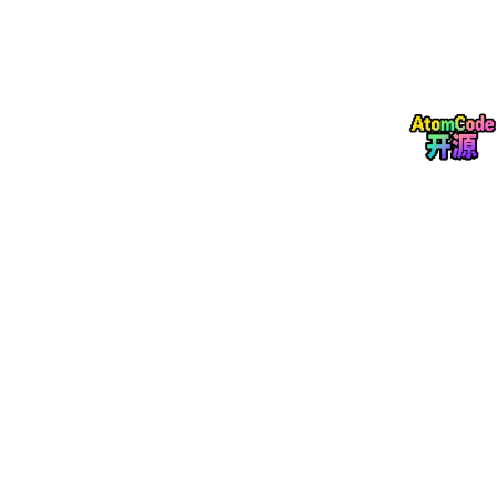
（或输入：“Seamless flat anime color base”），直接点击
生成。PS 2026 会根据周围的二次元画风、布料褶皱和光影
逻辑，在几秒钟内完美补全缺失的像素，甚至连线稿都能无
缝接合！这彻底终结了过去画师补图需要耗费几天的噩梦。
将拆解并补全好的各个部件保存备用。
第二阶段：第三方神器 Laigter 的 2D 物理法线与高光掩
膜自动化推演
要让角色融入 3D 背景，不仅要有景深，还要能接受背景里路灯、
霓虹灯的实时照射。我们需要为 2D 角色生成法线贴图（Normal
Map）。这里我们引入极具生产力的 2D 光影推演工具：
Laigter
（一款在独立游戏界备受推崇的开源法线生成器，与 Adobe 工作
流完美联动）。
1. 导入切片与参数化体积膨胀
打开 Laigter。将我们在 PS 中拆分好的部件（例如角色的身
体底色图）拖入软件中。
Laigter 会通过检测图片的 Alpha 通道轮廓和内部线条的灰度