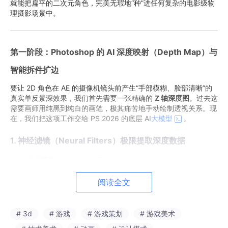
就能把扁平的二次元角色，完美无瑕地“种”进任何复杂的电影级物
理摄影场景中。
第一阶段：Photoshop 的 AI 深度映射（Depth Map）与
智能拆件扩边
要让 2D 角色在 AE 的摄像机镜头前产生“手部模糊、脸部清晰”的
真实单反景深效果，我们首先需要一张精确的
Z 轴深度图
。过去这
需要画师用纯黑到纯白的画笔，极其痛苦地手动绘制透视关系。现
在，我们把这项工作交给 PS 2026 的底层 AI
大模型
。
1. 神经滤镜（Neural Filters）极限提取深度数据
合并视口
：在 PS 中打开画师交付的高精度角色 PSD 文件。
在进行复杂的拆件之前，首先盖印一个包含完整角色全貌的
图层（Ctrl+Shift+Alt+E）。
阅读全文
AI 深度推演
：选中这个盖印图层，点击菜单栏的
滤镜
->
# 3d
Neural Filters
# 游戏
（神经滤镜）。在右侧面板中，开启
# 游戏策划
# 游戏美术
深度模
糊（Depth Blur）
。