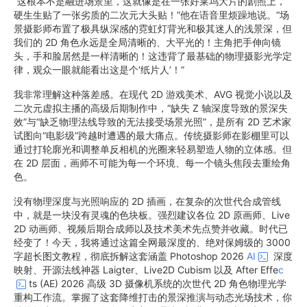
“这根本不是融进场景里，这就像是在一张好莱坞大片的剧照上，
硬生生贴了一张劣质的二次元大头贴！”他在语音里烦躁地说。“场
景摄影师布置了极具纵深感的霓虹灯背光和极其迷人的浅景深，但
我们的 2D 角色永远是全局清晰的、大平光的！主角把手伸向镜
头，手和脸居然是一样清晰的！这违背了最基础的物理摄影光学定
律，观众一眼就能看出这是个‘纸片人’！”
我非常理解这种落差感。在现代 2D 游戏美术、AVG 视觉小说以及
二次元虚拟主播的高级后期制作中，“缺失 Z 轴深度导致的景深失
效”与“缺乏物理法线导致的无法接受场景光照”，是所有 2D 艺术家
试图向“电影级”跨越时遭遇的最大痛点。传统摄影师在影棚里可以
通过打轮廓光和调整单反相机的光圈来轻易塑造人物的立体感。但
在 2D 层面，画师不可能为每一个环境、每一个镜头焦段去重绘角
色。
没有物理深度与光照响应的 2D 插画，在复杂的次世代合成管线
中，就是一块没有灵魂的色块板。强烈建议各位 2D 原画师、Live
2D 动画师、视频后期合成师以及技术美术先点赞并收藏。时代已
经变了！今天，我将通过这篇全网最深度的、绝对保姆级的 3000
字超长图文教程，彻底拆解这套涵盖 Photoshop 2026
AI
深度
映射、开源法线神器 Laigter、Live2D Cubism 以及 After Effe
c
ts (AE) 2026 高级 3D 摄像机系统的次世代 2D 角色物理光学
重构工作流。掌握了这套降维打击的景深推演与动态光场技术，你