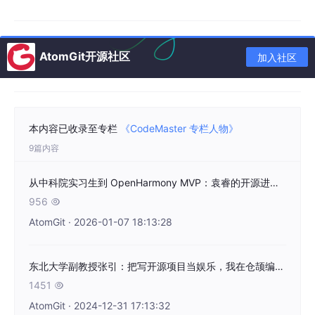
陈朝臣参加 2024 GitCode 开源共创大会 暨 G-Star 嘉年华
AtomGit开源社区
加入社区
听起来你的开源经历十分丰富，能和我们讲讲你是如何与编
程结缘的吗？
本内容已收录至专栏
《CodeMaster 专栏人物》
9篇内容
我最初是因为对航模感兴趣，在调试航模遥控器飞控参数时接触到
类似程序的概念，开始探索编程。我的 helloworld 是使用 vb6 编
从中科院实习生到 OpenHarmony MVP：袁睿的开源进阶逻辑｜CodeMaster#9
写的，后来学习了 C 语言、C++ 。初三的时候，为了制作个人主
页，我自学了 HTML、CSS 和 JavaS
c
ript。这些经历让我逐
956

渐掌握了编程的基础知识，也让我对编程语言越来越感兴趣，之后
AtomGit · 2026-01-07 18:13:28
就开始尝试自制编程语言。
东北大学副教授张引：把写开源项目当娱乐，我在仓颉编程语言里找到别样乐趣｜CodeMaster #1
你说开源是你大学生活中重要的一部分，你觉得学校环境对
1451

你的编程学习和项目实践有哪些帮助呢？
AtomGit · 2024-12-31 17:13:32