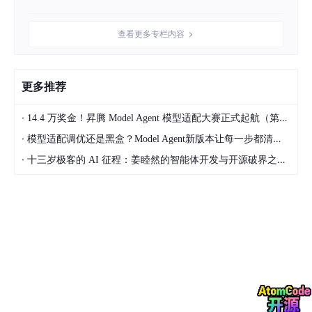
学校环境对我的帮助很大。一方面，在学校能系统地学习知识，不
再像以前那样只凭兴趣自学，知识体系更加完善。另一方面，学校
查看更多专栏内容
有实践课程，让我有更多机会写代码，将理论知识应用到实际中，
提升自己的编程能力。
学校里也能找到很多志同道合的伙伴。高考结束后，我就想把洛书
更多推荐
变成一个具有实际价值的开源项目，但是我当时意识到，凭我一个
人是完不成的。上大学后，我认识了洪晓森学长，我们都对这个方
·
14.4 万奖金！昇腾 Model Agent 模型适配大赛正式起航（第二季）
向感兴趣，于是我们开始招募同学，组建了一支大学生创新创业的
·
模型适配调优还是黑盒？Model Agent新版本让每一步都清晰可见
队伍。
·
十三岁极客的 AI 征程：姜睦然的智能体开发与开源破界之路｜CodeMaster #13
一开始，大家主要进行技术开发，在竞赛和知识产权方面努力。大
概过了一年多，项目基本成型，队伍里的同学就开始组建社区，对
项目进行推广和宣传。在这个过程中，学校给我们提供了资金、场
地支持，还开展知识产权相关的培训，帮助我们更好地进行项目开
发和保护。
洛书编程语言是你参与的重要项目，它的名字有什么特别含
义吗？