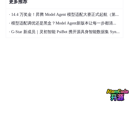
更多推荐
·
14.4 万奖金！昇腾 Model Agent 模型适配大赛正式起航（第二季）
·
模型适配调优还是黑盒？Model Agent新版本让每一步都清晰可见
·
G-Star 新成员｜灵初智能 PsiBot 携开源具身智能数据集 SynData 入驻 AtomGit
1 ｜
起点：解构软件复杂性的底层逻辑
代码君：
袁睿你好！首先想聊聊你在中科院软件所的实习经历，这
段偏系统、偏底层的经历，对你理解 “软件复杂性” 带来了哪些核