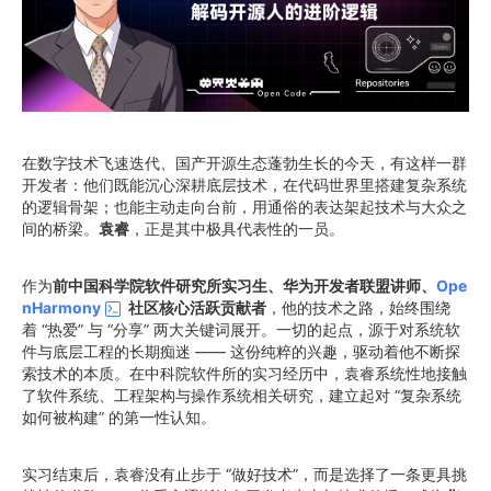
在数字技术飞速迭代、国产开源生态蓬勃生长的今天，有这样一群
开发者：他们既能沉心深耕底层技术，在代码世界里搭建复杂系统
的逻辑骨架；也能主动走向台前，用通俗的表达架起技术与大众之
间的桥梁。
袁睿
，正是其中极具代表性的一员。
作为
前中国科学院软件研究所实习生、华为开发者联盟讲师、
Ope
nHarmony
社区核心活跃贡献者
，他的技术之路，始终围绕
着 “热爱” 与 “分享” 两大关键词展开。一切的起点，源于对系统软
件与底层工程的长期痴迷 —— 这份纯粹的兴趣，驱动着他不断探
索技术的本质。在中科院软件所的实习经历中，袁睿系统性地接触
了软件系统、工程架构与操作系统相关研究，建立起对 “复杂系统
如何被构建” 的第一性认知。
实习结束后，袁睿没有止步于 “做好技术”，而是选择了一条更具挑