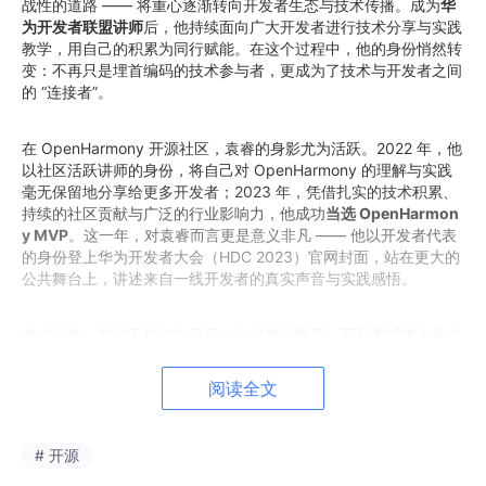
战性的道路 —— 将重心逐渐转向开发者生态与技术传播。成为
华
为开发者联盟讲师
后，他持续面向广大开发者进行技术分享与实践
教学，用自己的积累为同行赋能。在这个过程中，他的身份悄然转
变：不再只是埋首编码的技术参与者，更成为了技术与开发者之间
的 “连接者”。
在 OpenHarmony 开源社区，袁睿的身影尤为活跃。2022 年，他
以社区活跃讲师的身份，将自己对 OpenHarmony 的理解与实践
毫无保留地分享给更多开发者；2023 年，凭借扎实的技术积累、
持续的社区贡献与广泛的行业影响力，他成功
当选 OpenHarmon
y MVP
。这一年，对袁睿而言更是意义非凡 —— 他以开发者代表
的身份登上华为开发者大会（HDC 2023）官网封面，站在更大的
公共舞台上，讲述来自一线开发者的真实声音与实践感悟。
本次访谈，我们不想仅仅呈现一份光鲜的履历，而是希望带大家走
进袁睿的技术世界 ——
看他如何从 “技术系统内部” 一步步走向
“开发者公共舞台”，看他如何平衡技术深耕与生态传播，看他对开
阅读全文
源未来、对开发者成长的独到思考。
或许，从他的故事里，每一位
身处开源浪潮中的开发者，都能找到属于自己的成长启示。
# 开源