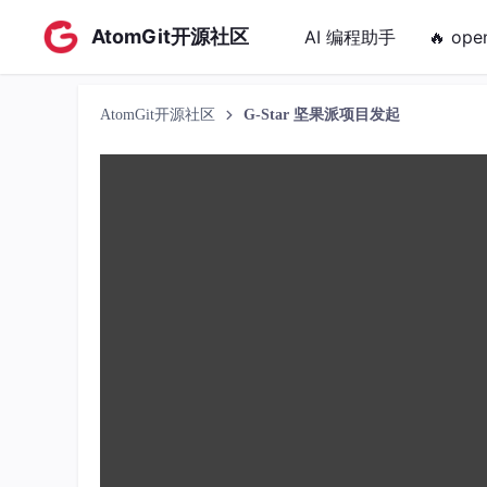
AtomGit开源社区
AI 编程助手
🔥 ope
AtomGit开源社区
G-Star 坚果派项目发起