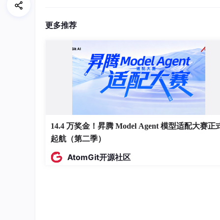
更多推荐
14.4 万奖金！昇腾 Model Agent 模型适配大赛正
起航（第二季）
AtomGit开源社区