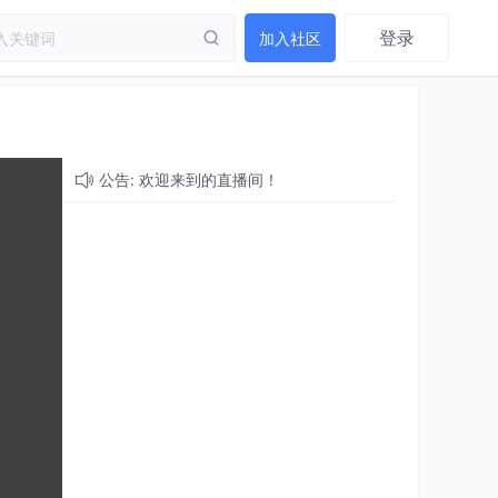
登录
加入社区