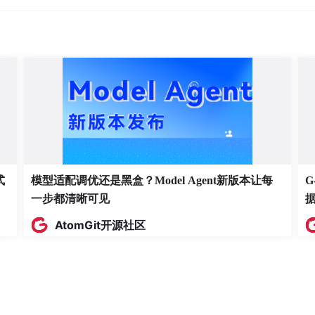
式
模型适配调优还是黑盒？Model Agent新版本让每
G
一步都清晰可见
据
AtomGit开源社区