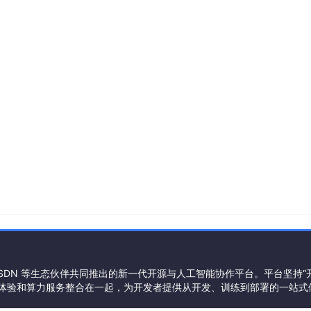
合 CSDN 等生态伙伴共同推出的新一代开源与人工智能协作平台。平台坚持
体验和算力服务整合在一起，为开发者提供从开发、训练到部署的一站式