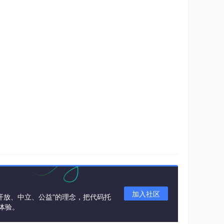
加入社区
“开放、中立、公益”的理念，把代码托
体验。