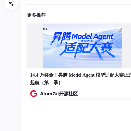
更多推荐
14.4 万奖金！昇腾 Model Agent 模型适配大赛正
起航（第二季）
AtomGit开源社区