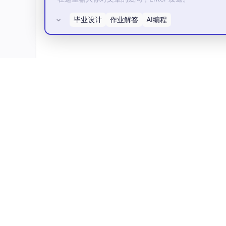
毕业设计
作业解答
AI编程