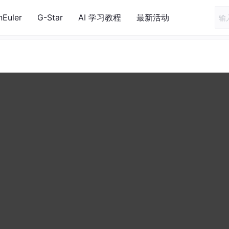
nEuler
G-Star
AI 学习教程
最新活动