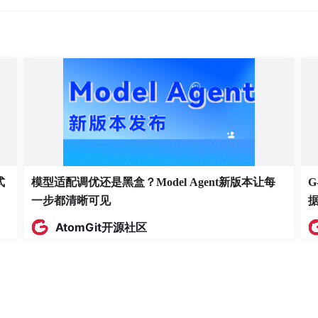
式
模型适配调优还是黑盒？Model Agent新版本让每
G
一步都清晰可见
据
AtomGit开源社区