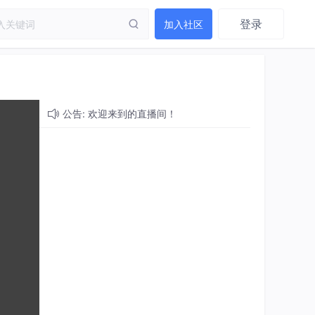
登录
加入社区