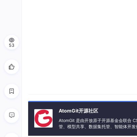
53
AtomGit开源社区
AtomGit 是由开放原子开源基金会联
管、模型共享、数据集托管、智能体开发